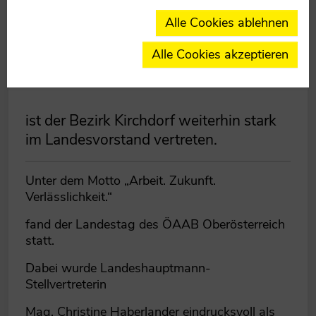
Alle Cookies ablehnen
und Fraktionsvorsitzende der ÖAAB-
Alle Cookies akzeptieren
FCG in der Arbeiterkammer,
ist der Bezirk Kirchdorf weiterhin stark
im Landesvorstand vertreten.
Unter dem Motto „Arbeit. Zukunft.
Verlässlichkeit.“
fand der Landestag des ÖAAB Oberösterreich
statt.
Dabei wurde Landeshauptmann-
Stellvertreterin
Mag. Christine Haberlander eindrucksvoll als