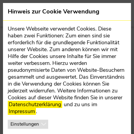
Direkt zur Hauptnavigation springen
Direkt zum Inhalt springen
Team
Hinweis zur Cookie Verwendung
BEZIRKSPARTEIVORSTAND
Unsere Webseite verwendet Cookies. Diese
kirchdorf.oevp.at
haben zwei Funktionen: Zum einen sind sie
MANDATARE
erforderlich für die grundlegende Funktionalität
unserer Website. Zum anderen können wir mit
TEILORGANISATIONEN
BEZIRK KIRCHDORF WIEDER
Hilfe der Cookies unsere Inhalte für Sie immer
weiter verbessern. Hierzu werden
STARK IM ÖAAB
BEZIRKSBÜRO
pseudonymisierte Daten von Website-Besuchern
OBERÖSTERREICH VERTRETEN
gesammelt und ausgewertet. Das Einverständnis
in die Verwendung der Cookies können Sie
21.09.2025
jederzeit widerrufen. Weitere Informationen zu
Cookies auf dieser Website finden Sie in unserer
Datenschutzerklärung
und zu uns im
ÖAAB Landestag: Mit Cornelia
Impressum
.
Pöttinger, Betriebsratsvorsitzende der
Einstellungen
OÖ Hilfswerk GmbH